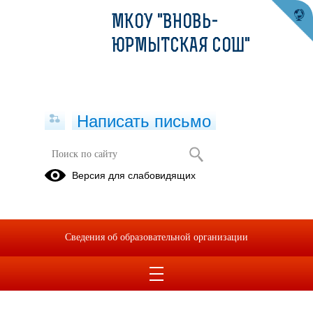
МКОУ "ВНОВЬ-
ЮРМЫТСКАЯ СОШ"
Написать письмо
Прием первоклассников в школу
Версия для слабовидящих
Психологическая
Прием в
Постановление
готовность
школу
от
ребёнка к
иностранных
11.03.2026 г.
Сведения об образовательной организации
школе
граждан и
лиц без
гражданства