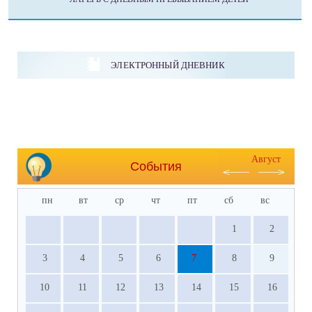
ЭЛЕКТРОННЫЙ ДНЕВНИК
Август
События
пн
вт
ср
чт
пт
сб
вс
1
2
3
4
5
6
7
8
9
10
11
12
13
14
15
16