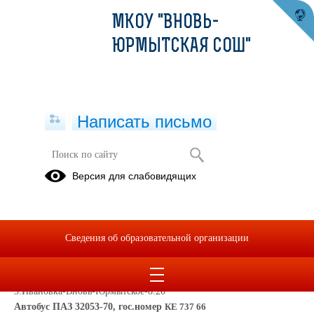
МКОУ "ВНОВЬ-
ЮРМЫТСКАЯ СОШ"
Написать письмо
Подвоз детей к месту обучения
Версия для слабовидящих
Маршрут и график движения школьных автобусов:
Автобус ПАЗ 32053-70, гос.номер
КЕ 796 66
22 посадочных места, Водитель Дога Николай Иванович,
Сведения об образовательной организации
Сопровождающая: Шинкаренко Надежда Николаевна.
1.Черемухово-Панова -7.40
2.Паново-Ивановка-8.15
3.Ивановка-Вновь-Юрмытское-8.20
Автобус ПАЗ 32053-70, гос.номер
КЕ 737 66