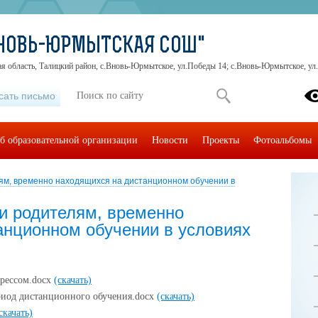
ВНОВЬ-ЮРМЫТСКАЯ СОШ"
я область, Талицкий район, с.Вновь-Юрмытское, ул.Победы 14; с.Вновь-Юрмытское, ул
сать письмо
б образовательной организации
Новости
Проекты
Фотоальбомы
ям, временно находящихся на дистанционном обучении в
и родителям, временно
анционном обучении в условиях
трессом.docx
(скачать)
риод дистанционного обучения.docx
(скачать)
скачать)