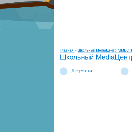
Главная
»
Школьный MediaЦентр "ВМЕСТ
Школьный MediaЦент
Документы