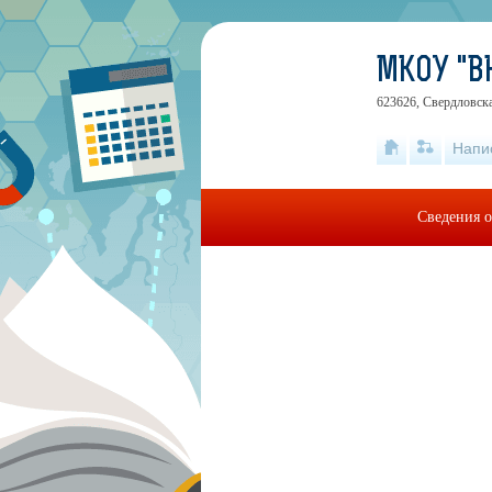
МКОУ "
623626, Свердловска
Напи
Сведения о