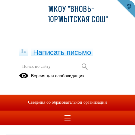
МКОУ "ВНОВЬ-
ЮРМЫТСКАЯ СОШ"
Написать письмо
Обращения граждан
Версия для слабовидящих
При помощи данного сервиса вы можете узнать о ходе
рассмотрения вашего обращения, для этого необходимо ввести
номер обращения, присвоенный сервисом в автоматическом
Сведения об образовательной организации
режиме при подаче обращения через электронную форму. Номер
обращения отправляется на электронный адрес, который вы
указывали при подаче обращения в электронной форме.