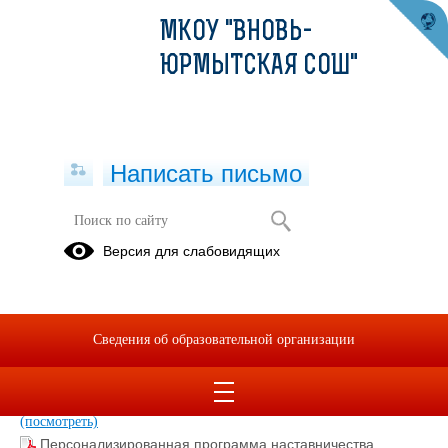
МКОУ "ВНОВЬ-
ЮРМЫТСКАЯ СОШ"
Написать письмо
Наставничество
Версия для слабовидящих
Наставничество_Дорожная карта.PDF
(скачать)
(посмотреть)
Приказ 40.PDF
(скачать)
(посмотреть)
Положение о наставничестве .pdf
(скачать)
(посмотреть)
Сведения об образовательной организации
07.09 23«Информ. поддерж сис настав».pdf
(скачать)
(посмотреть)
Информационная поддержка наставничество.pdf
(скачать)
(посмотреть)
Персонализированная программа наставничества