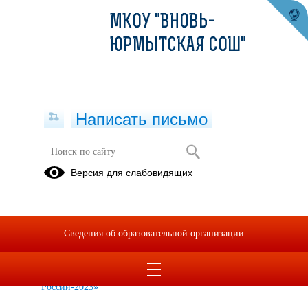
МКОУ "ВНОВЬ-
ЮРМЫТСКАЯ СОШ"
Написать письмо
Социально-психологическая служба
Версия для слабовидящих
школы
Всероссийская
Профилактика
Навигатор
оперативно-
суицидального
профилактики
Сведения об образовательной организации
профилактическая
поведения
операция
несовершеннолетних.
«Дети
России-2023»