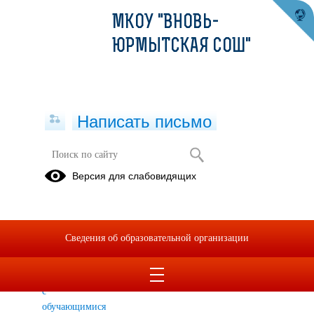
МКОУ "ВНОВЬ-
ЮРМЫТСКАЯ СОШ"
Написать письмо
Дорожная безопасность
Версия для слабовидящих
Тематика и
материалы
для
Сведения об образовательной организации
организации
и
проведения
с
обучающимися