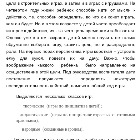
цели в строительных играх, а затем и в играх с игрушками. На
четвертом году жизни ребёнок способён идти от мысли к
действию, т.е. способен определить, во что он хочет играть,
кем он будет. Но и в этом возрасте у детей часто преобладает
интерес к действию, из - за чего цель временами забывается.
Однако уже в этом возрасте детей можно научить не только
обдуманно выбирать игру, ставить цель, но и распределять
роли. На первых порах перспектива игры короткая – устроить
ёлку для кукол, повезти их на дачу. Важно, чтобы
воображение каждого ребёнка было направленно на
осуществление этой цели. Под руководства воспитателя дети
постепенно приучаются определять некоторую
последовательность действий, намечать общий ход игры.
Выделяются несколько классов игр:
творческие (игры по инициативе детей);
дидактические
(игры по инициативе взрослых с
готовыми
правилами);
народные
(созданные народом)
.
Творческие игры составляют наиболее насыщенную