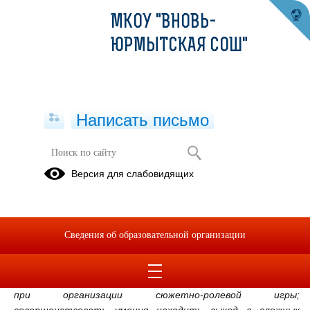
МКОУ "ВНОВЬ-
ЮРМЫТСКАЯ СОШ"
Написать письмо
Роль игры в жизни ребенка
Версия для слабовидящих
15.08.2022
«Виды игр
и их роль в жизни,
воспитании
и
обучении
детей
дошкольного возраста»
Сведения об образовательной организации
Цель:
повышение уровня знаний и умений воспитателей
при организации сюжетно-ролевой игры;