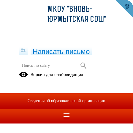
МКОУ "ВНОВЬ-
ЮРМЫТСКАЯ СОШ"
Написать письмо
Реализация ООП ДО для детей с
Версия для слабовидящих
ОВЗ
13.06.2024
Дети с ограниченными возможностями здоровья и инвалиды в
Сведения об образовательной организации
дошкольной группе МКОУ "Вновь-Юрмытская СОШ" в 2023-2024
учебном году отсутствуют.
Директор Н.П.Мурашкина