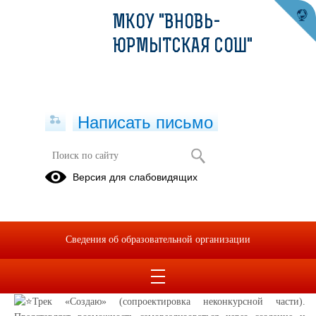
МКОУ "ВНОВЬ-
ЮРМЫТСКАЯ СОШ"
Написать письмо
Регистрируйся во втором сезоне
Версия для слабовидящих
проекта «Твой Ход»
18.03.2022
Конкурс:
Сведения об образовательной организации
Трек «Определяю» подойдёт для тех, у кого пока нет проекта,
но есть идеи. Трек подразумевает участие в голосованиях и
исследованиях, конкурс предложений по изменению среды вуза.
Трек «Создаю»
(сопроектировка неконкурсной части).